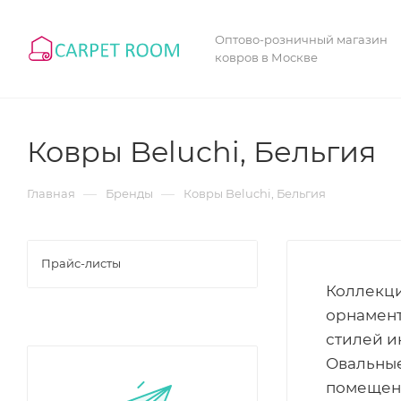
Оптово-розничный магазин
ковров в Москве
Ковры Beluchi, Бельгия
—
—
Главная
Бренды
Ковры Beluchi, Бельгия
Прайс-листы
Коллекци
орнамент
стилей и
Овальные
помещен