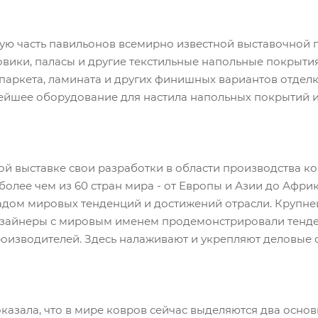
асть павильонов всемирно известной выставочной пл
вики, паласы и другие текстильные напольные покрытия
паркета, ламината и других финишных вариантов отде
ейшее оборудование для настила напольных покрытий и 
ыставке свои разработки в области производства ков
более чем из 60 стран мира - от Европы и Азии до Афр
дом мировых тенденций и достижений отрасли. Крупне
изайнеры с мировым именем продемонстрировали тенде
оизводителей. Здесь налаживают и укрепляют деловые с
ала, что в мире ковров сейчас выделяются два основн