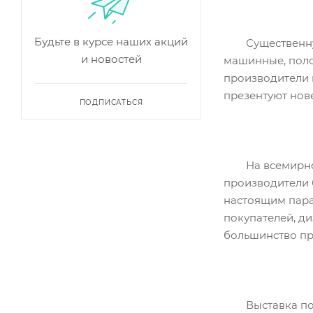
Будьте в курсе наших акций
Существенную ч
и новостей
машинные, поло
производители 
презентуют нов
ПОДПИСАТЬСЯ
На всемирной в
производители 
настоящим пара
покупателей, д
большинство пр
Выставка показ