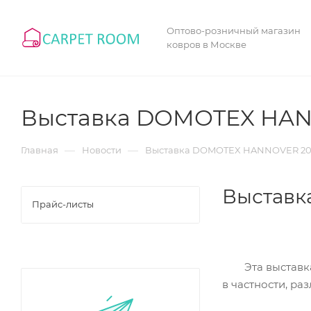
Оптово-розничный магазин
ковров в Москве
Выставка DOMOTEX HAN
—
—
Главная
Новости
Выставка DOMOTEX HANNOVER 20
Выставк
Прайс-листы
Эта выставка -
в частности, ра