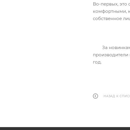
Во-первых, это
комфортными, к
собственное ли
За новинками и
производители 
год.
НАЗАД К СПИС